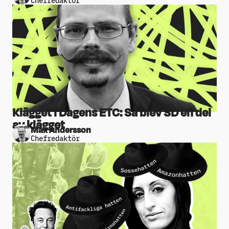
Klägget i Dagens ETC: Så blev SD en del
av klägget
Max Andersson
Chefredaktör