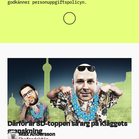
godkänner
personuppgiftspolicyn
.
Därför är SD-toppen så arg på Kläggets
granskning
Max Andersson
Chefredaktör