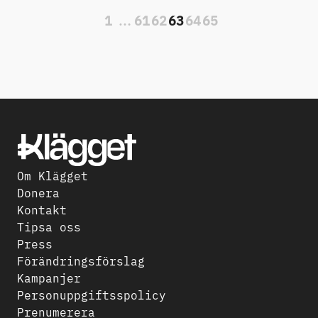
1
…
61
62
63
64
65
Om Klägget
Donera
Kontakt
Tipsa oss
Press
Förändringsförslag
Kampanjer
Personuppgiftsspolicy
Prenumerera