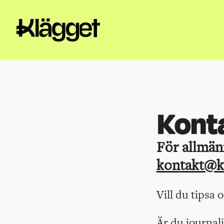
Kont
För allmänn
kontakt@k
Vill du tipsa 
Är du journal