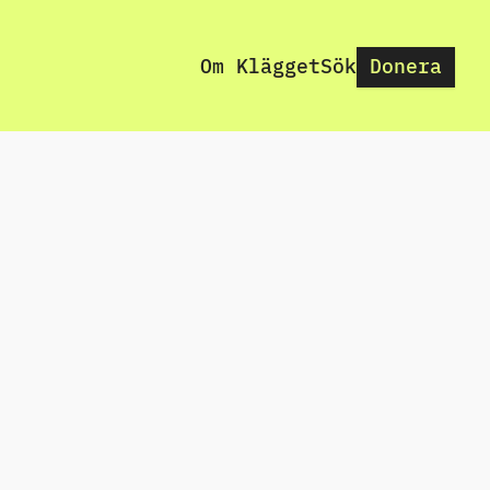
Om Klägget
Sök
Donera