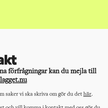
akt
a förfrågningar kan du mejla till
lagget.nu
om saker vi ska skriva om gör du det
här
.
ist och vill komma i kontakt med oss gör du