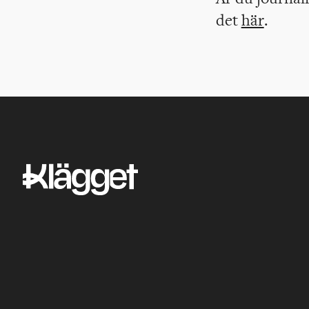
det
här
.