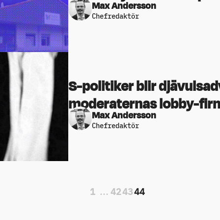
Max Andersson
Chefredaktör
S-politiker blir djävulsa
moderaternas lobby-fir
Max Andersson
Chefredaktör
1
…
42
43
44