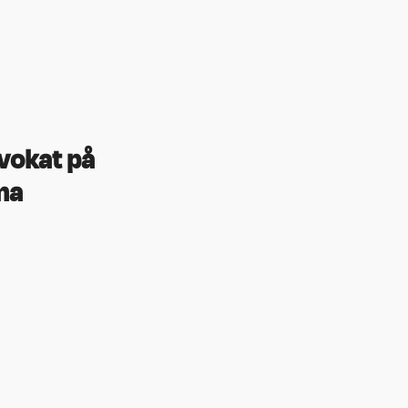
dvokat på
ma