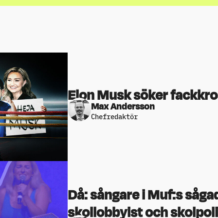
Elon Musk söker fackkro
Max Andersson
Chefredaktör
Då: sångare i Muf:s sågad
skollobbyist och skolpoli