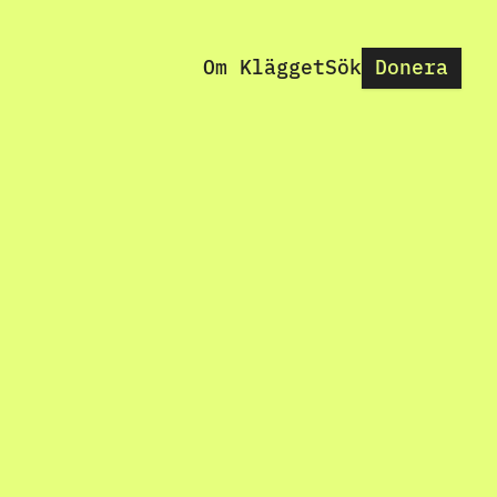
Om Klägget
Sök
Donera