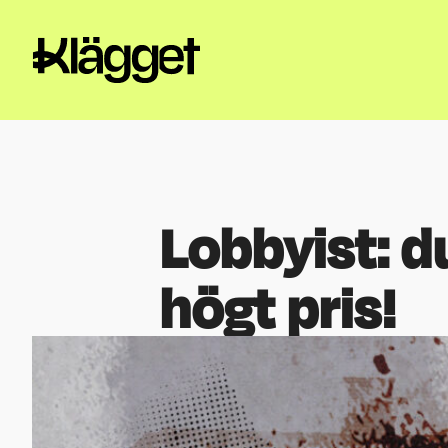
Lobbyist: du
högt pris!