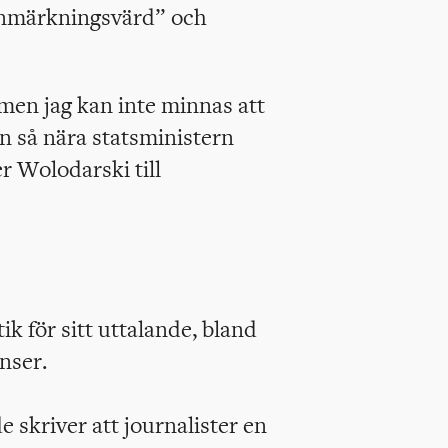
anmärkningsvärd” och
men jag kan inte minnas att
en så nära statsministern
r Wolodarski till
ik för sitt uttalande, bland
nser.
 skriver att journalister en