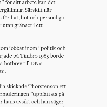
s” för sitt arbete kan det
rgällning. Särskilt när
 för hat, hot och personliga
 utan gränser i ett
som jobbat inom “politik och
rjade på Timbro 1985 borde
a hotbrev till DN:s
te.
dia skickade Thorstenson ett
formuleringen ”uppfattats på
ar hans avsikt och han säger