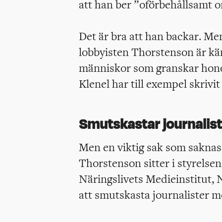
att han ber ”oförbehållsamt o
Det är bra att han backar. Men
lobbyisten Thorstenson är kän
människor som granskar hono
Klenel har till exempel skrivit
S
mutskastar journalist
Men en viktig sak som saknas
Thorstenson sitter i styrelse
Näringslivets Medieinstitut, N
att smutskasta journalister m