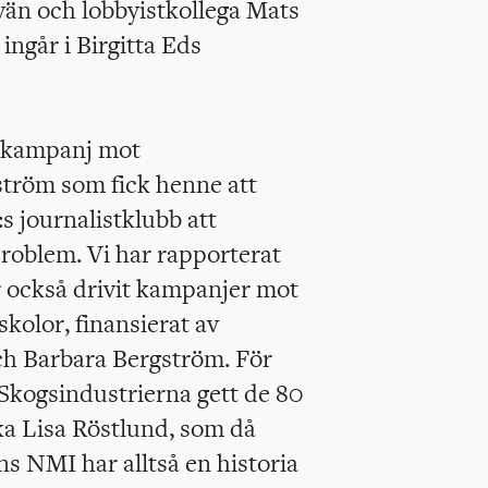
än och lobbyistkollega Mats
ingår i Birgitta Eds
tskampanj mot
ström som fick henne att
 journalistklubb att
roblem. Vi har rapporterat
 också drivit kampanjer mot
skolor, finansierat av
ch Barbara Bergström. För
 Skogsindustrierna gett de 80
ka Lisa Röstlund, som då
 NMI har alltså en historia