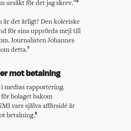
m ursäkt för det jag skrev.”
6
 är det ärligt? Den koleriske
d för sina upprörda mejl till
m. Journalisten Johannes
 om detta.
7
er mot betalning
 i medias rapportering.
n för bolaget bakom
MI vars själva affärsidé är
ot betalning.
8