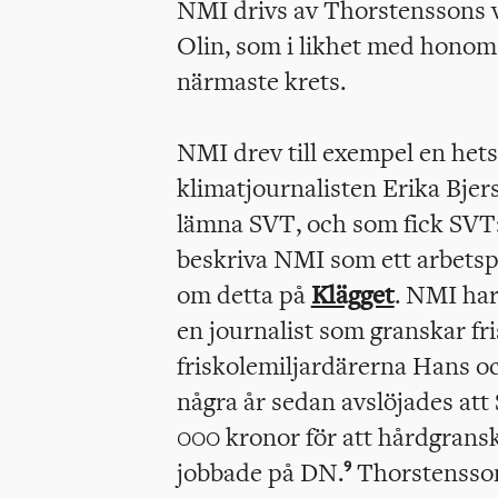
NMI drivs av Thorstenssons v
Olin, som i likhet med honom 
närmaste krets.
NMI drev till exempel en he
klimatjournalisten Erika Bjer
lämna SVT, och som fick SVT:s
beskriva NMI som ett arbetsp
om detta på
Klägget
. NMI har
en journalist som granskar fri
friskolemiljardärerna Hans o
några år sedan avslöjades att
000 kronor för att hårdgrans
jobbade på DN.
Thorstenssons
9