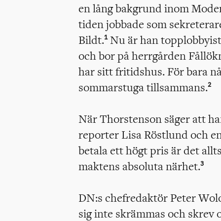
en lång bakgrund inom Modera
tiden jobbade som sekreterare 
Bildt.
Nu är han topplobbyist 
1
och bor på herrgården Fållök
har sitt fritidshus. För bara 
sommarstuga tillsammans.
2
När Thorstenson säger att ha
reporter Lisa Röstlund och en
betala ett högt pris är det al
maktens absoluta närhet.
3
DN:s chefredaktör Peter Wolo
sig inte skrämmas och skrev 