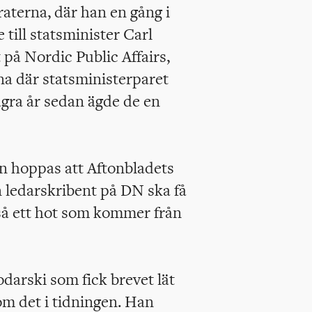
terna, där han en gång i
till statsminister Carl
på Nordic Public Affairs,
na där statsministerparet
några år sedan ägde de en
n hoppas att Aftonbladets
 ledarskribent på DN ska få
ltså ett hot som kommer från
darski som fick brevet lät
om det i tidningen. Han