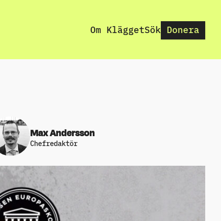
Om Klägget
Sök
Donera
Max Andersson
Chefredaktör