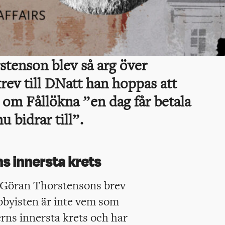
tenson blev så arg över
rev till DNatt han hoppas att
t om Fållökna ”en dag får betala
u bidrar till”.
s innersta krets
r Göran Thorstensons brev
obbyisten är inte vem som
erns innersta krets och har