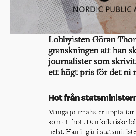
Lobbyisten Göran Thors
granskningen att han sk
journalister som skrivi
ett högt pris för det ni n
Hot från statsministern
Många journalister uppfatta
som ett hot . Den koleriske l
helst. Han ingår i statsminist