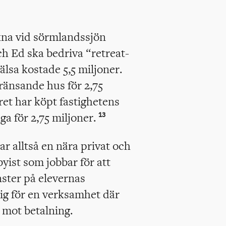
kna vid sörmlandssjön
 Ed ska bedriva “retreat-
älsa kostade 5,5 miljoner.
ränsande hus för 2,75
ret har köpt fastighetens
a för 2,75 miljoner.
13
r alltså en nära privat och
byist som jobbar för att
inster på elevernas
ig för en verksamhet där
 mot betalning.