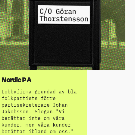
Nordic P A
Lobbyfirma grundad av bla
folkpartiets förre
partisekreterare Johan
Jakobsson. Slogan "Vi
berättar inte om våra
kunder, men våra kunder
berättar ibland om oss."