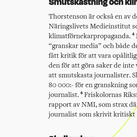
Smutskastning och kl
Thorstenson är också en av de
Näringslivets Medieinstitut 
klimatförnekarpropaganda.
4
“granskar media” och både de
fått kritik för att vara opålitli
den för att göra saker de inte 
att smutskasta journalister. 
80 000:- för en granskning s
journalist.
Friskolornas Riks
6
rapport av NMI, som strax d
journalist som skrivit kritiskt