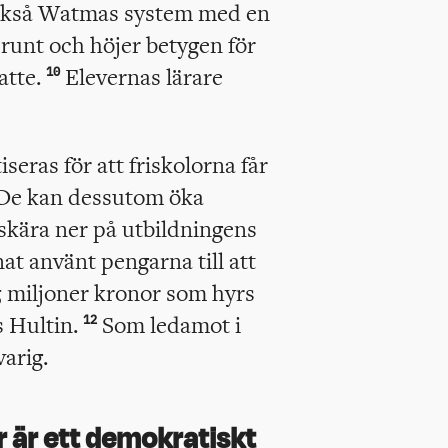
också Watmas system med en
runt och höjer betygen för
atte.
Elevernas lärare
10
seras för att friskolorna får
 De kan dessutom öka
 skära ner på utbildningens
at använt pengarna till att
0,5 miljoner kronor som hyrs
s Hultin.
Som ledamot i
12
arig.
r är ett demokratiskt