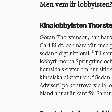
Men vem är lobbyisten
Kinalobbyisten Thorst
Göran Thorstenson, han har va
Carl Bildt, och nära vän med 
sedan tidigt nittiotal.
Tillsa
1
lobbyfirmorna Springtime och
hemsida skryter om hur skickl
kinesiska diktaturen.
Sedan 
2
Adviser” på kontroversiella 
bland annat är känt för Sabu