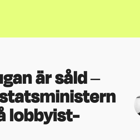
an är såld –
a statsministern
å lobbyist-