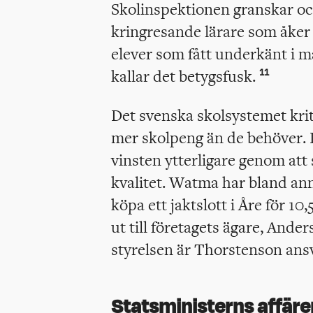
Skolinspektionen granskar 
kringresande lärare som åker 
elever som fått underkänt i m
kallar det betygsfusk.
11
Det svenska skolsystemet kriti
mer skolpeng än de behöver.
vinsten ytterligare genom att
kvalitet. Watma har bland ann
köpa ett jaktslott i Åre för 1
ut till företagets ägare, Ander
styrelsen är Thorstenson ansv
Statsministerns affäre