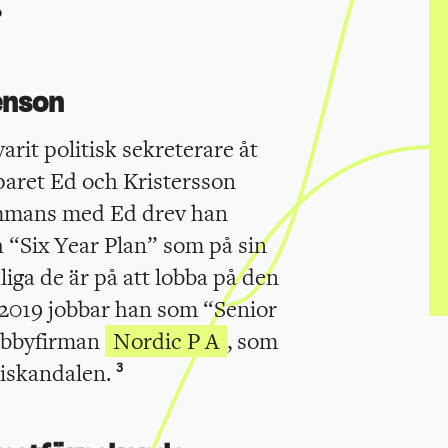
?
enson
rit politisk sekreterare åt
paret Ed och Kristersson
mmans med Ed drev han
 “Six Year Plan” som på sin
iga de är på att lobba på den
2019 jobbar han som “Senior
lobbyfirman
Nordic P A
, som
niskandalen.
3