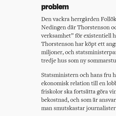
problem
Den vackra herrgården Follö
Nedingen där Thorstenson och
verksamhet” för existentiell h
Thorstenson har köpt ett ang
miljoner, och statsministerpa
tredje hus som ny sommarstug
Statsministern och hans fru ha
ekonomisk relation till en lob
friskolor ska fortsätta göra v
bekostnad, och som är ansvar
man smutskastar journalister