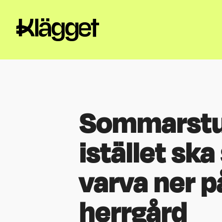
Sommarstug
istället sk
varva ner p
herrgård