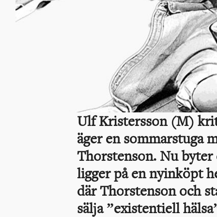
Ulf Kristersson (M) krit
äger en sommarstuga m
Thorstenson. Nu byter d
ligger på en nyinköpt h
där Thorstenson och sta
sälja ”existentiell häls