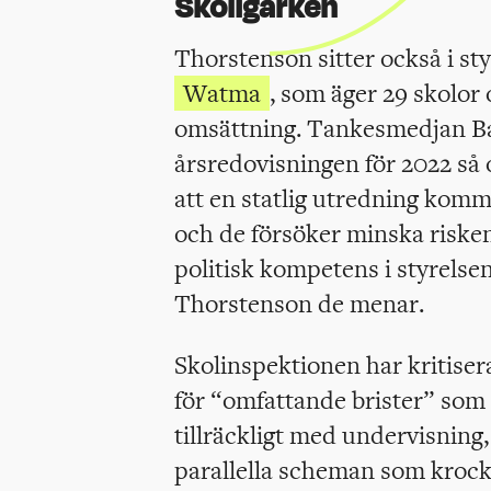
Skoligarken
Thorstenson sitter också i sty
Watma
, som äger 29 skolor 
omsättning. Tankesmedjan Bal
årsredovisningen för 2022 så 
att en statlig utredning komm
och de försöker minska riske
politisk kompetens i styrelse
Thorstenson de menar.
Skolinspektionen har kritiser
för “omfattande brister” som a
tillräckligt med undervisning,
parallella scheman som kroc