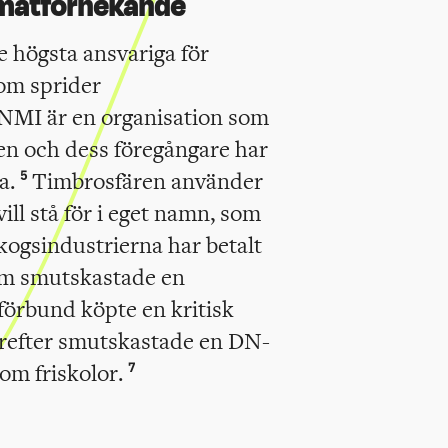
imatförnekande
 högsta ansvariga för
som sprider
NMI är en organisation som
n och dess föregångare har
ga.
Timbrosfären använder
5
vill stå för i eget namn, som
Skogsindustrierna har betalt
om smutskastade en
förbund köpte en kritisk
ärefter smutskastade en DN-
 om friskolor.
7