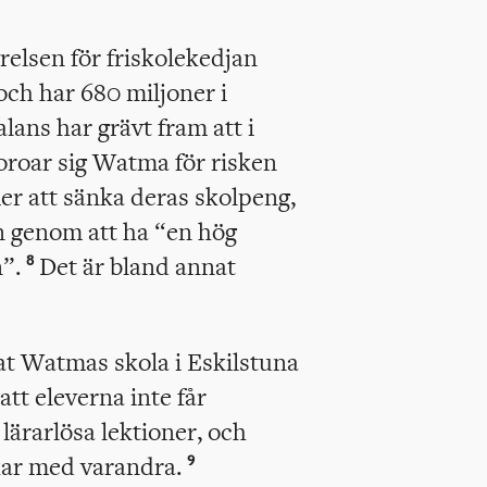
relsen för friskolekedjan
och har 680 miljoner i
ans har grävt fram att i
oroar sig Watma för risken
er att sänka deras skolpeng,
n genom att ha “en hög
n”.
Det är bland annat
8
at Watmas skola i Eskilstuna
tt eleverna inte får
 lärarlösa lektioner, och
kar med varandra.
9