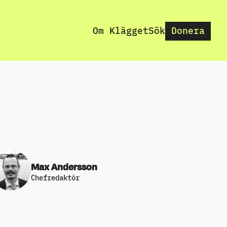
Om Klägget
Sök
Donera
Max Andersson
Chefredaktör