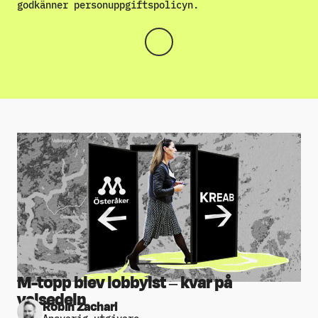
godkänner
personuppgiftspolicyn
.
M-topp blev lobbyist – kvar på
valsedeln
Robin Zachari
Ansvarig utgivare