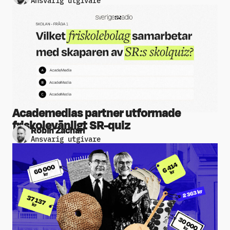
Academedias partner utformade
friskolevänligt SR-quiz
Robin Zachari
Ansvarig utgivare