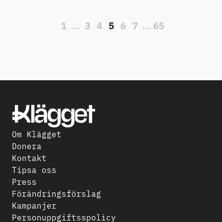
1
…
3
4
5
6
7
…
65
Om Klägget
Donera
Kontakt
Tipsa oss
Press
Förändringsförslag
Kampanjer
Personuppgiftsspolicy