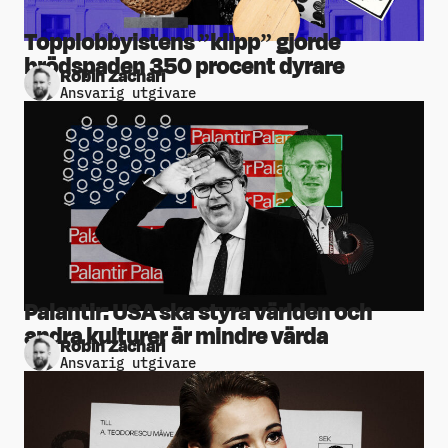
Topplobbyistens ”klipp” gjorde
brödspaden 350 procent dyrare
Robin Zachari
Ansvarig utgivare
Palantir: USA ska styra världen och
andra kulturer är mindre värda
Robin Zachari
Ansvarig utgivare