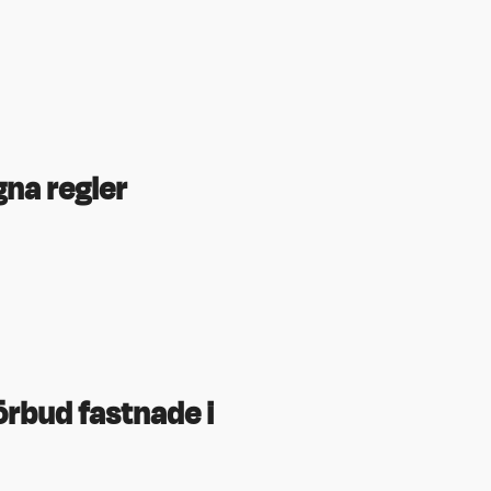
gna regler
örbud fastnade i