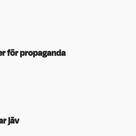
er för propaganda
ar jäv