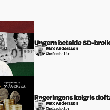
Ungern betalde SD-broil
Max Andersson
Chefredaktör
Regeringens kelgris doft
Max Andersson
Chefredaktör