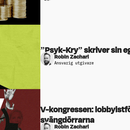
”Psyk-Kry” skriver sin e
Robin Zachari
Ansvarig utgivare
V-kongressen: lobbyistf
svängdörrarna
Robin Zachari