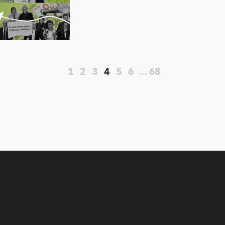
1
2
3
4
5
6
…
68