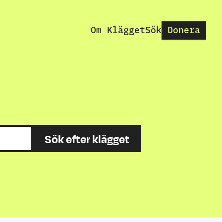
Om Klägget
Sök
Donera