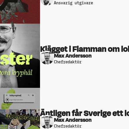
Ansvarig utgivare
Klägget i Flamman om lo
Max Andersson
Chefredaktör
Äntligen får Sverige ett 
Max Andersson
Chefredaktör