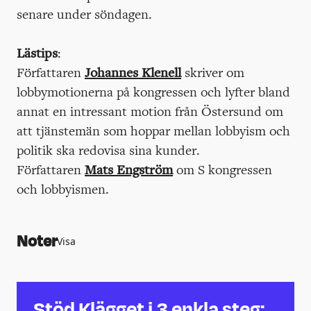
senare under söndagen.
Lästips
:
Författaren
Johannes Klenell
skriver om
lobbymotionerna på kongressen och lyfter bland
annat en intressant motion från Östersund om
att tjänstemän som hoppar mellan lobbyism och
politik ska redovisa sina kunder.
Författaren
Mats Engström
om S kongressen
och lobbyismen.
Noter
Visa
https://www.etc.se/inrikes/ilskan-
oever-lobbyisterna-paa-s-
kongressens-utstaellare
↩︎
Stöd Klägget i 3 enkla steg:
https://klagget.nu/2024/12/19/arbetark