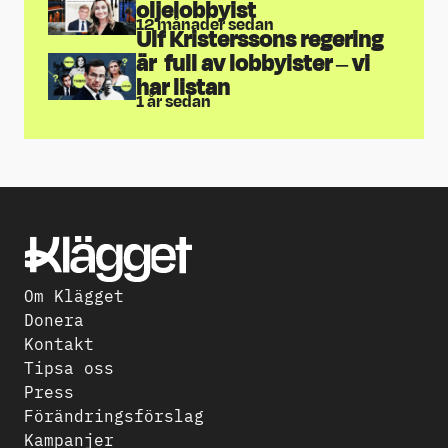
oljelobbyist
12 månader sedan
Ulf Kristerssons regering
är full av lobbyister – vi
har listan
1 år sedan
Om Klägget
Donera
Kontakt
Tipsa oss
Press
Förändringsförslag
Kampanjer