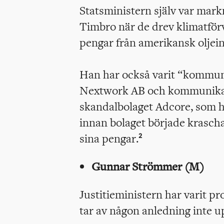
Statsministern själv var mar
Timbro när de drev klimatfö
pengar från amerikansk oljein
Han har också varit “kommun
Nextwork AB och kommunikat
skandalbolaget Adcore, som 
innan bolaget började krasch
sina pengar.
2
Gunnar Strömmer (M)
Justitieministern har varit p
tar av någon anledning inte up