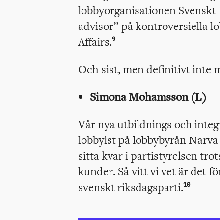
lobbyorganisationen Svenskt 
advisor” på kontroversiella l
Affairs.
9
Och sist, men definitivt inte 
Simona Mohamsson (L)
Vår nya utbildnings och integ
lobbyist på lobbybyrån Narva 
sitta kvar i partistyrelsen tr
kunder. Så vitt vi vet är det f
svenskt riksdagsparti.
10