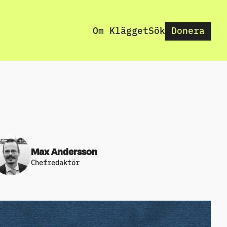
Om Klägget
Sök
Donera
Max Andersson
Chefredaktör