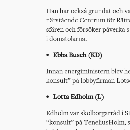
Han har också grundat och var
närstående Centrum för Rättv
sfären och försöker påverka s
i domstolarna.
Ebba Busch (KD)
Innan energiministern blev he
konsult” på lobbyfirman Lot
Lotta Edholm (L)
Edholm var skolborgarråd i S
“konsult” på TeneliusHolm, 