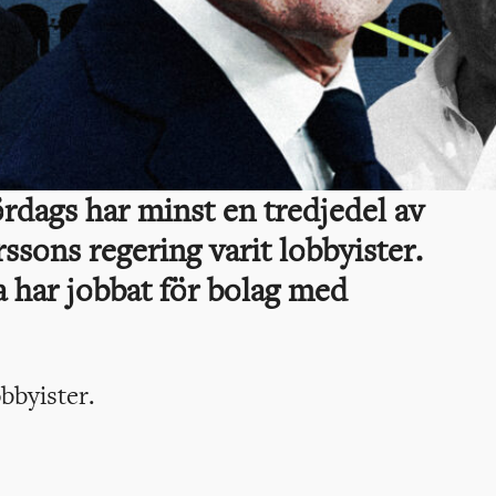
ördags har minst en tredjedel av
rssons regering varit lobbyister.
 har jobbat för bolag med
obbyister.