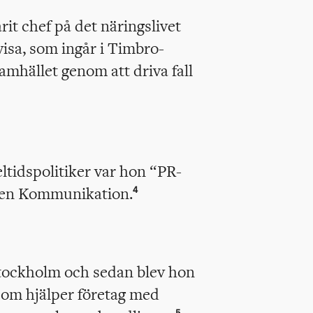
it chef på det näringslivet
isa, som ingår i Timbro-
amhället genom att driva fall
ltidspolitiker var hon “PR-
sen Kommunikation.
4
tockholm och sedan blev hon
som hjälper företag med
5