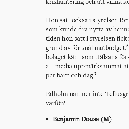
krishantering och att vinna
Hon satt också i styrelsen fö
som kunde dra nytta av henne
tiden hon satt i styrelsen fic
grund av för snål matbudget.
6
bolaget känt som Hälsans för
att media uppmärksammat att
per barn och dag.
7
Edholm nämner inte Tellusgr
varför?
Benjamin Dousa (M)