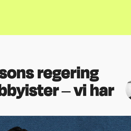
ssons regering
obbyister – vi har