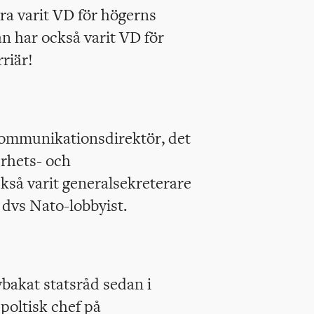
ra varit VD för högerns
n har också varit VD för
riär!
kommunikationsdirektör, det
erhets- och
kså varit generalsekreterare
dvs Nato-lobbyist.
akat statsråd sedan i
poltisk chef på