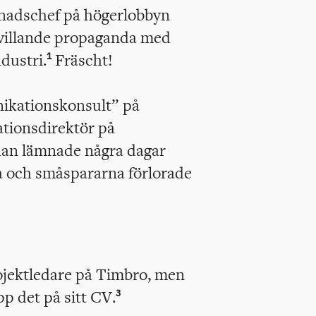
knadschef på högerlobbyn
rvillande propaganda med
dustri.
Fräscht!
1
ikationskonsult” på
ionsdirektör på
han lämnade några dagar
a och småspararna förlorade
rojektledare på Timbro, men
p det på sitt CV.
3