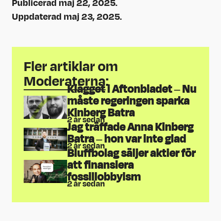
Publicerad maj 22, 2025.
Uppdaterad maj 23, 2025.
Fler artiklar om
Moderaterna
:
Klägget i Aftonbladet – Nu
måste regeringen sparka
Kinberg Batra
2 år sedan
Jag träffade Anna Kinberg
Batra – hon var inte glad
2 år sedan
Bluffbolag säljer aktier för
att finansiera
fossillobbyism
2 år sedan