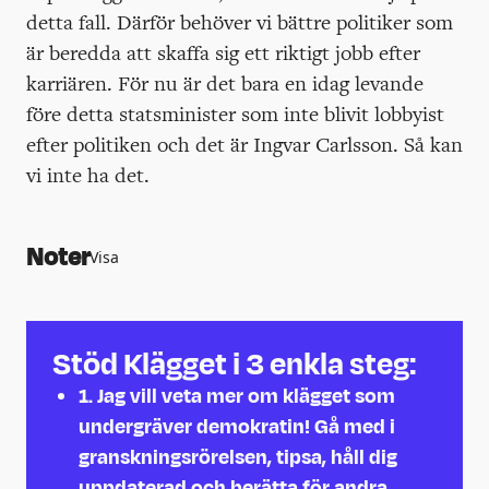
detta fall. Därför behöver vi bättre politiker som
är beredda att skaffa sig ett riktigt jobb efter
karriären. För nu är det bara en idag levande
före detta statsminister som inte blivit lobbyist
efter politiken och det är Ingvar Carlsson. Så kan
vi inte ha det.
Noter
Visa
https://klagget.nu/2025/02/21/reinfeld
far-rott-kort/
↩︎
https://www.etc.se/klimat-
Stöd Klägget i 3 enkla steg:
miljo/reinfeldt-varvad-som-lobbyist-
fossilbolag-djupt-omoraliskt
↩︎
1.
Jag vill veta mer om klägget som
https://www.linkedin.com/posts/fredrik
undergräver demokratin! Gå med i
reinfeldt-14b3791b9_b%C3%B6rjar-den-
granskningsrörelsen, tipsa, håll dig
1-juni-som-ny-senior-advisor-
uppdaterad och berätta för andra.