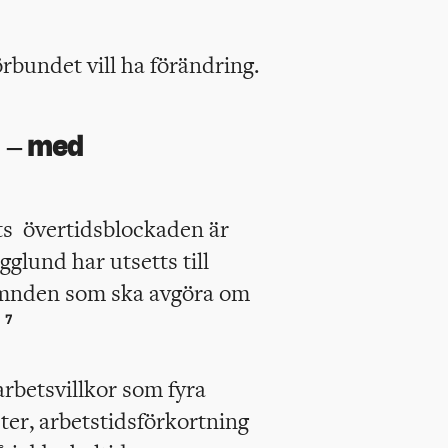
örbundet vill ha förändring.
 – med
ts övertidsblockaden är
glund har utsetts till
ämnden som ska avgöra om
.
7
rbetsvillkor som fyra
er, arbetstidsförkortning