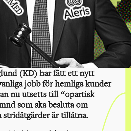
und (KD) har fått ett nytt
vanliga jobb för hemliga kunder
n nu utsetts till “opartisk
ämnd som ska besluta om
stridåtgärder är tillåtna.