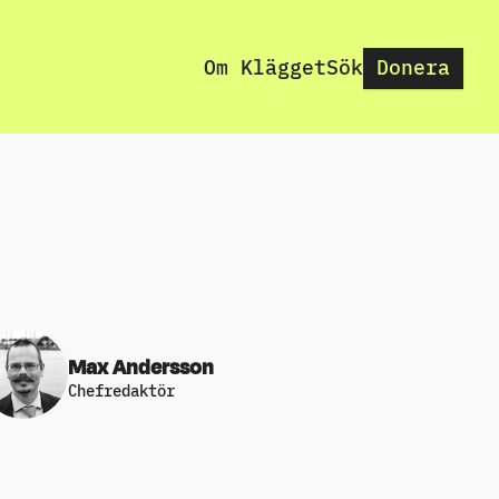
Om Klägget
Sök
Donera
Max Andersson
Chefredaktör