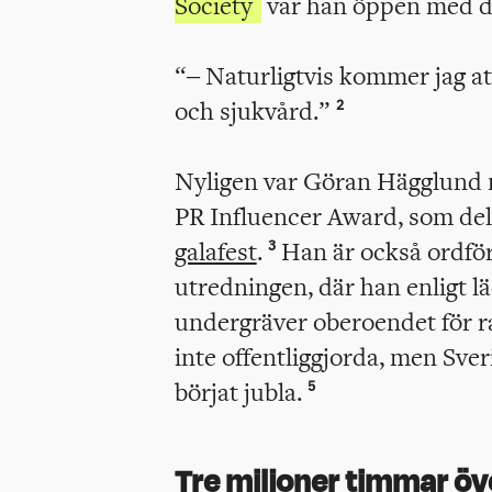
Society
var han öppen med d
“– Naturligtvis kommer jag at
och sjukvård.”
2
Nyligen var Göran Hägglund n
PR Influencer Award, som del
galafest
.
Han är också ordför
3
utredningen, där han enligt l
undergräver oberoendet för r
inte offentliggjorda, men Sv
börjat jubla.
5
Tre miljoner timmar öve