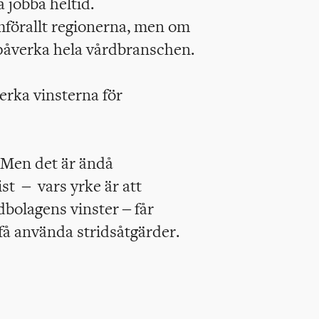
få jobba heltid.
mförallt regionerna, men om
påverka hela vårdbranschen.
erka vinsterna för
t. Men det är ändå
st – vars yrke är att
dbolagens vinster – får
få använda stridsåtgärder.
e/nyheter/a/jdEvP9/forre-kd-