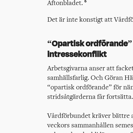
Aftonbladet.
6
Det är inte konstigt att Vårdf
“Opartisk ordförande”
intressekonflikt
Arbetsgivarna anser att facke
samhällsfarlig. Och Göran Häg
“opartisk ordförande” för n
stridsåtgärderna får fortsätta
Vårdförbundet kräver bättre a
veckors sammanhållen semest