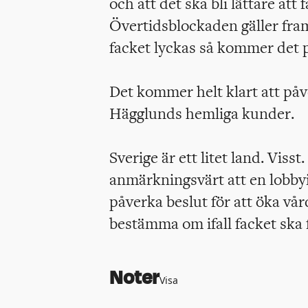
och att det ska bli lättare att 
Övertidsblockaden gäller fra
facket lyckas så kommer det 
Det kommer helt klart att påv
Hägglunds hemliga kunder.
Sverige är ett litet land. Viss
anmärkningsvärt att en lobbyi
påverka beslut för att öka vår
bestämma om ifall facket ska 
Noter
Visa
https://www.aftonbladet.s