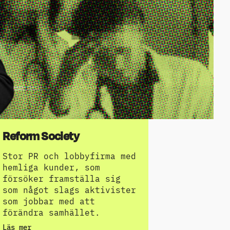
Reform Society
Stor PR och lobbyfirma med
hemliga kunder, som
försöker framställa sig
som något slags aktivister
som jobbar med att
förändra samhället.
Läs mer