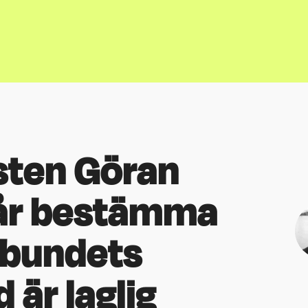
sten Göran
år bestämma
rbundets
 är laglig