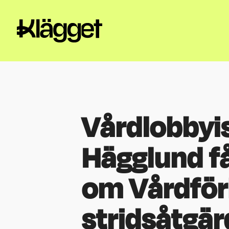
Vårdlobbyi
Hägglund f
om Vårdfö
stridsåtgärd