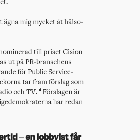
et.
t ägna mig mycket åt hälso-
ominerad till priset Cision
as ut på
PR-branschens
ande för Public Service-
äckorna tar fram förslag som
adio och TV.
Förslagen är
4
erigedemokraterna har redan
rtid – en lobbyist får