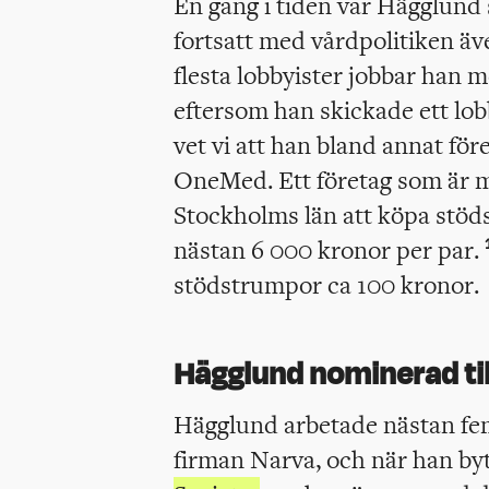
En gång i tiden var Hägglund 
fortsatt med vårdpolitiken äv
flesta lobbyister jobbar han
eftersom han skickade ett lobb
vet vi att han bland annat för
OneMed. Ett företag som är me
Stockholms län att köpa stöds
nästan 6 000 kronor per par.
stödstrumpor ca 100 kronor.
Hägglund nominerad til
Hägglund arbetade nästan fem
firman Narva, och när han byt