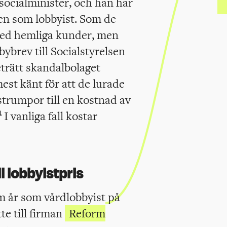
socialminister, och han har
en som lobbyist. Som de
 med hemliga kunder, men
ybrev till Socialstyrelsen
eträtt skandalbolaget
st känt för att de lurade
trumpor till en kostnad av
I vanliga fall kostar
1
l lobbyistpris
 år som vårdlobbyist på
te till firman
Reform