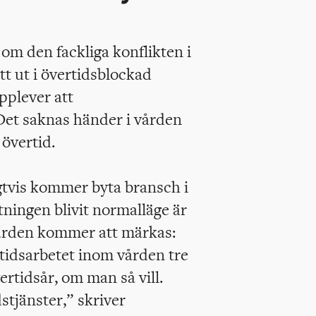
om den fackliga konflikten i
t ut i övertidsblockad
plever att
 Det saknas händer i vården
 övertid.
igtvis kommer byta bransch i
tningen blivit normalläge är
gärden kommer att märkas:
tidsarbetet inom vården tre
ertidsår, om man så vill.
stjänster,” skriver