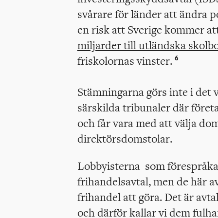
svårare för länder att ändra po
en risk att Sverige kommer a
miljarder till utländska skolb
friskolornas vinster.
6
Stämningarna görs inte i det v
särskilda tribunaler där föret
och får vara med att välja dom
direktörsdomstolar.
Lobbyisterna som förespråkar 
frihandelsavtal, men de här av
frihandel att göra. Det är av
och därför kallar vi dem fulh