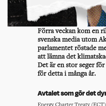
Förra veckan kom en ri
svenska media utom Akt
parlamentet röstade me
att lämna det klimatska
Det är en stor seger fö
för detta i många år.
Avtalet som gör det dyr
Energy Charter Treaty (ECT)