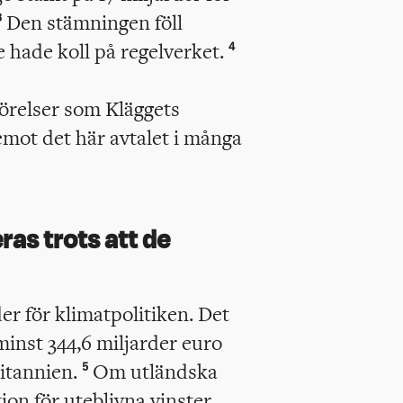
Den stämningen föll
3
te hade koll på regelverket.
4
örelser som Kläggets
mot det här avtalet i många
as trots att de
der för klimatpolitiken. Det
minst 344,6 miljarder euro
ritannien.
Om utländska
5
ion för uteblivna vinster