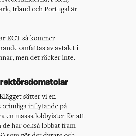
k, Irland och Portugal är
mnar ECT så kommer
rande omfattas av avtalet i
ämnar, men det räcker inte.
irektörsdomstolar
Klägget sätter vi en
 orimliga inflytande på
ra en massa lobbyister för att
an de har också lobbat fram
S) som gör det dyrare och