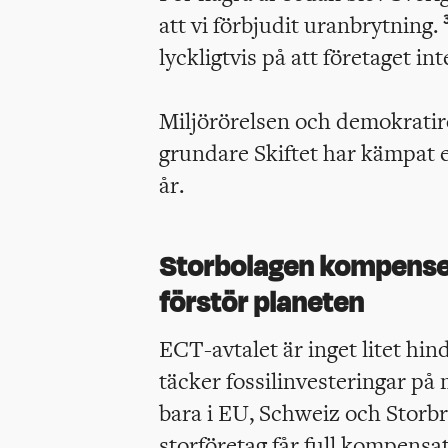
att vi förbjudit uranbrytning.
lyckligtvis på att företaget in
Miljörörelsen och demokratir
grundare Skiftet har kämpat e
år.
Storbolagen kompenser
förstör planeten
ECT-avtalet är inget litet hin
täcker fossilinvesteringar på 
bara i EU, Schweiz och Storb
storföretag får full kompensat