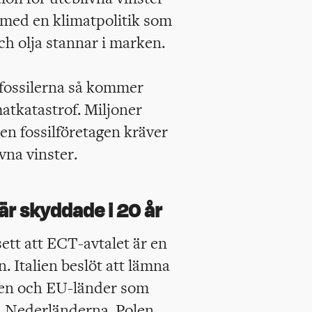
t med en klimatpolitik som
 och olja stannar i marken.
 fossilerna så kommer
matkatastrof. Miljoner
en fossilföretagen kräver
vna vinster.
är skyddade i 20 år
nsett att ECT-avtalet är en
. Italien beslöt att lämna
ien och EU-länder som
, Nederländerna, Polen,