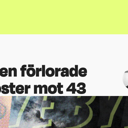
en förlorade
ster mot 43