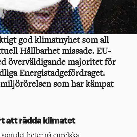
ktigt god klimatnyhet som all
uell Hållbarhet missade. EU-
d överväldigande majoritet för
dliga Energistadgefördraget.
r miljörörelsen som har kämpat
t att rädda klimatet
 som det heter på engelska