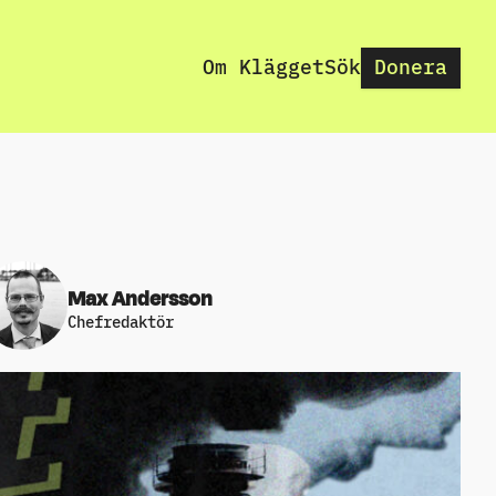
Om Klägget
Sök
Donera
Max Andersson
Chefredaktör