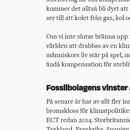
kommer det alltså bli dyrt at
ser till att kolet från gas, kol
Om vi inte slutar bränna upp
världen att drabbas av en kli
människors liv står på spel, m
ändå kompensation för utebli
Fossilbolagens vinster 
På senare år har av allt fler i
bromskloss för klimatpolitiken
ECT redan 2014. Storbritann
Tyskland, Frankrike, Spanien