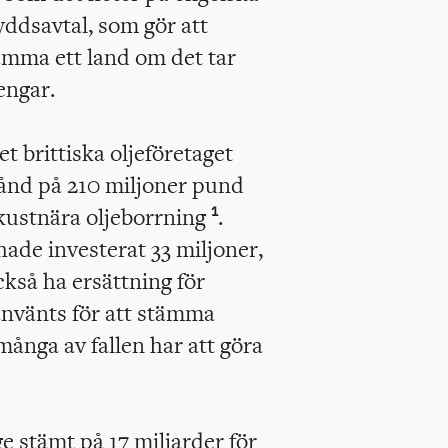
kyddsavtal, som gör att
ämma ett land om det tar
engar.
t brittiska oljeföretaget
ånd på 210 miljoner pund
d kustnära oljeborrning
.
1
 hade investerat 33 miljoner,
ckså ha ersättning för
 använts för att stämma
många av fallen har att göra
e stämt på 17 miljarder för