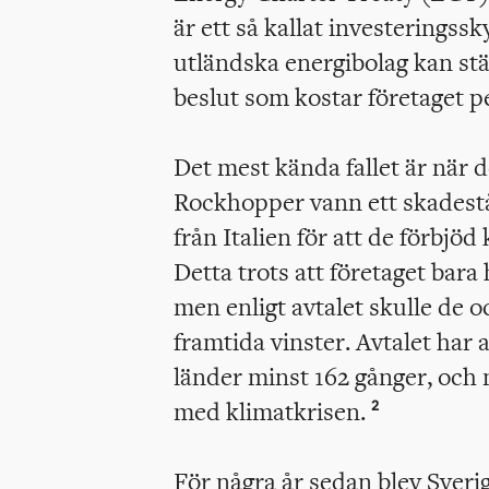
är ett så kallat investeringss
utländska energibolag kan st
beslut som kostar företaget p
Det mest kända fallet är när de
Rockhopper vann ett skadest
från Italien för att de förbjö
Detta trots att företaget bara
men enligt avtalet skulle de o
framtida vinster. Avtalet har
länder minst 162 gånger, och 
med klimatkrisen.
2
För några år sedan blev Sverig