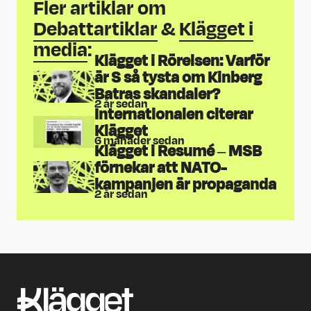
Fler artiklar om
Debattartiklar
&
Klägget i
media
:
Klägget i Rörelsen: Varför
är S så tysta om Kinberg
Batras skandaler?
2 år sedan
Internationalen citerar
Klägget
6 månader sedan
Klägget i Resumé – MSB
förnekar att NATO-
kampanjen är propaganda
2 år sedan