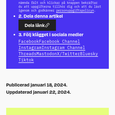
nämnda fält och klickar på knappen bekräftar
du att uppgifterna tillhör dig och att du läst
igenom och godkänner
personuppgiftspolicyn
.
2.
Dela denna artikel
Dela länk
3.
Följ klägget i sociala medier
Facebook
Facebook Channel
Instagram
Instagram Channel
Threads
Mastodon
X/Twitter
Bluesky
Tiktok
Publicerad januari 18, 2024.
Uppdaterad januari 22, 2024.