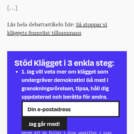
[…]
Läs hela debattartikeln här:
Så stoppar vi
kläggets framväxt tillsammans
Stöd Klägget i 3 enkla steg:
1.
Jag vill veta mer om klägget som
undergräver demokratin! Gå med i
granskningsrörelsen, tipsa, håll dig
uppdaterad och berätta för andra.
Genom att du fyller i dina uppgifter i ovan