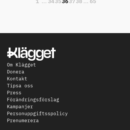
1
…
34
35
36
37
38
…
65
Om Klägget
Donera
Kontakt
Tipsa oss
Press
Förändringsförslag
Kampanjer
Personuppgiftsspolicy
Prenumerera