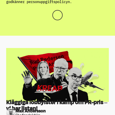
godkänner
personuppgiftspolicyn
.
Kläggiga lobbyister i kamp om PR-pris –
vi har listan!
Max Andersson
Chefredaktör