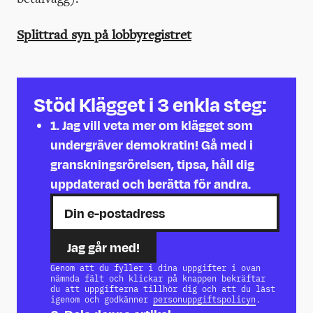
Splittrad syn på lobbyregistret
Stöd Klägget i 3 enkla steg:
1.
Jag vill veta mer om klägget som
undergräver demokratin! Gå med i
granskningsrörelsen, tipsa, håll dig
uppdaterad och berätta för andra.
Genom att du fyller i dina uppgifter i ovan
nämnda fält och klickar på knappen bekräftar
du att uppgifterna tillhör dig och att du läst
igenom och godkänner
personuppgiftspolicyn
.