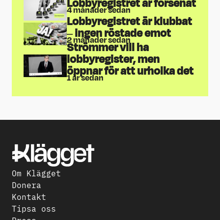
Lobbyregistret är försenat
4 månader sedan
Lobbyregistret är klubbat
– ingen röstade emot
2 månader sedan
Strömmer vill ha
lobbyregister, men
öppnar för att urholka det
1 år sedan
Om Klägget
Donera
Kontakt
Tipsa oss