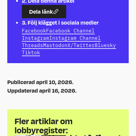
2.
Dela denna artikel
Dela länk
3.
Följ klägget i sociala medier
Facebook
Facebook Channel
Instagram
Instagram Channel
Threads
Mastodon
X/Twitter
Bluesky
Tiktok
Publicerad april 10, 2026.
Uppdaterad april 16, 2026.
Fler artiklar om
lobbyregister
: