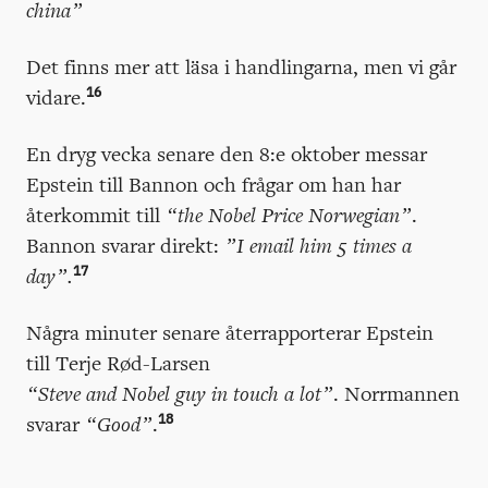
china”
Det finns mer att läsa i handlingarna, men vi går
16
vidare.
En dryg vecka senare den 8:e oktober messar
Epstein till Bannon och frågar om han har
återkommit till
“the Nobel Price Norwegian”
.
Bannon svarar direkt:
”I email him 5 times a
17
day”.
Några minuter senare återrapporterar Epstein
till Terje Rød-Larsen
“Steve and Nobel guy in touch a lot”
. Norrmannen
18
svarar
“Good”
.