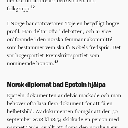
det ska bli lättare att bedriva hets mot
12
folkgrupp.
I Norge har statsvetaren Toje en betydligt högre
profil. Han deltar ofta i debatten, och är vice
ordförande i den norska femmannakommitté
som bestämmer vem ska få Nobels fredspris. Det
var högerpartiet Fremskrittspartiet som
13
nominerade honom.
Norsk diplomat bad Epstein hjälpa
Epstein-dokumenten är delvis maskade och man
behöver ofta läsa flera dokument för att få en
helhetsbild. Av dokumenten framgår att den 30
september 2018 kl 18:54 skickade en person med
namnet Terje, av allt att döma den norske New