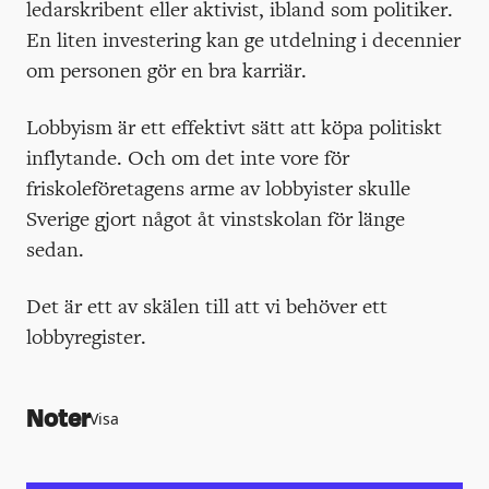
ledarskribent eller aktivist, ibland som politiker.
En liten investering kan ge utdelning i decennier
om personen gör en bra karriär.
Lobbyism är ett effektivt sätt att köpa politiskt
inflytande. Och om det inte vore för
friskoleföretagens arme av lobbyister skulle
Sverige gjort något åt vinstskolan för länge
sedan.
Det är ett av skälen till att vi behöver ett
lobbyregister.
Noter
Visa
https://www.vk.se/2025-10-14/replik-
sveriges-larare-sviker-inte-