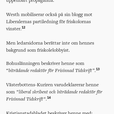
Westh mobiliserar också på sin blogg mot
Liberalernas partiledning för friskolornas
12
vinster.
Men ledarsidorna berättar inte om hennes
bakgrund som friskolelobbyist.
Bohuslänningen beskriver henne som
13
“
biträdande redaktör för Frisinnad Tidskrift”.
Västerbottens-Kuriren varudeklarerar henne
som
“liberal skribent och biträdande redaktör för
14
Frisinnad Tidskrift“.
Kristianstadsbladet beskriver henne med: