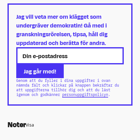
Jag vill veta mer om klägget som
undergräver demokratin! Gå med i
granskningsrörelsen, tipsa, håll dig
uppdaterad och berätta för andra.
Genom att du fyller i dina uppgifter i ovan
nämnda fält och klickar på knappen bekräftar du
att uppgifterna tillhör dig och att du läst
igenom och godkänner
personuppgiftspolicyn
.
Noter
Visa
https://klagget.nu/2024/09/27/nonchala
respektlos-javig-anna-kinberg-batra-