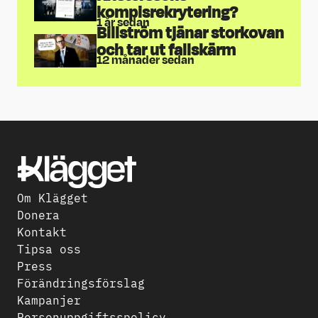
kompisrekrytering?
1 år sedan
Billström tjänar storkovan
och tar ut fallskärm
12 månader sedan
Om Klägget
Donera
Kontakt
Tipsa oss
Press
Förändringsförslag
Kampanjer
Personuppgiftsspolicy