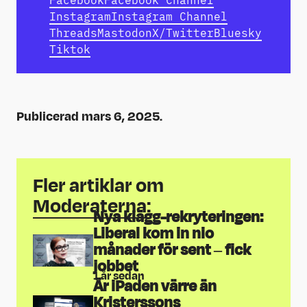
Instagram
Instagram Channel
Threads
Mastodon
X/Twitter
Bluesky
Tiktok
Publicerad mars 6, 2025.
Fler artiklar om
Moderaterna
:
Nya klägg-rekryteringen:
Liberal kom in nio
månader för sent – fick
jobbet
1 år sedan
Är iPaden värre än
Kristerssons