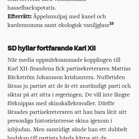
hasselbackspotatis.
Efterrätt:
Äppelsmulpaj med kanel och
10
kardemumma samt ekologisk vaniljglass
SD hyllar fortfarande Karl XII
När media uppmärksammade kopplingen till
Karl XII-firandena fick partisekreteraren Mattias
Bäckström Johansson krishantera. Nuförtiden
låtsas ju partiet att de är ett anständigt parti och
siktar på att sitta i regeringen. De vill inte längre
förknippas med skinskallekravaller. Därför
låtsades partisekreteraren att han bara låtit sitt
personliga historieintresse skina igenom i
inbjudan. Men samtidigt sände han ett dubbelt
budskap till partiets hårda kärna att de