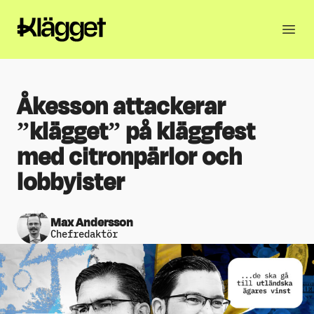
Åkesson attackerar
”klägget” på kläggfest
med citronpärlor och
lobbyister
Max Andersson
Chefredaktör