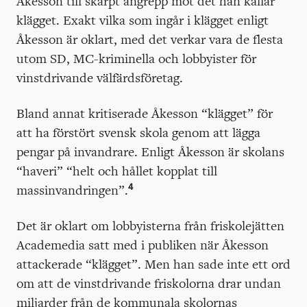
Åkesson till skarpt angrepp mot det han kallar
klägget. Exakt vilka som ingår i klägget enligt
Åkesson är oklart, med det verkar vara de flesta
utom SD, MC-kriminella och lobbyister för
vinstdrivande välfärdsföretag.
Bland annat kritiserade Åkesson “klägget” för
att ha förstört svensk skola genom att lägga
pengar på invandrare. Enligt Åkesson är skolans
“haveri” “helt och hållet kopplat till
4
massinvandringen”.
Det är oklart om lobbyisterna från friskolejätten
Academedia satt med i publiken när Åkesson
attackerade “klägget”. Men han sade inte ett ord
om att de vinstdrivande friskolorna drar undan
miljarder från de kommunala skolornas