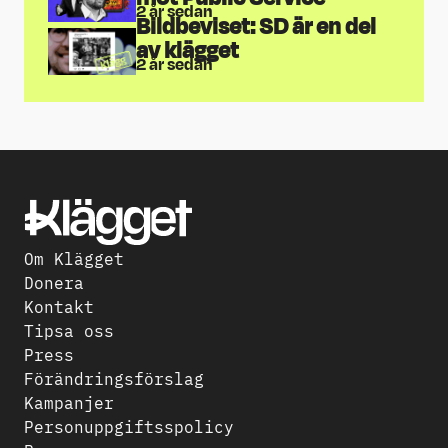
2 år sedan
Bildbeviset: SD är en del
https://www.dagenssamhalle.se/samhalle
av klägget
och-valfard/skola/riksrevisionen-ge-
2 år sedan
friskolor-statligt-bestamd-
skolpeng/
,
https://www.skolaochsamhalle.se/flode/
lindquist-lika-skolpeng-ar-
olikvardig/
↩︎
https://expo.se/lar-dig-
mer/wiki/karl-xii-firandet/
↩︎
https://www.lundagard.se/2018/09/08/sv
Om Klägget
brokiga-historia-i-lund/
↩︎
Donera
https://www.expressen.se/nyheter/sveri
Kontakt
strok-orden-om-karl-xii-ur-inbjudan/
Tipsa oss
↩︎
Press
https://www.expressen.se/nyheter/sveri
Förändringsförslag
strok-orden-om-karl-xii-ur-inbjudan/
Kampanjer
↩︎
Personuppgiftsspolicy
https://www.expressen.se/nyheter/sveri