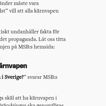
änder måste vara
t” vill att alla kärnvapen
iskt undanhåller fakta för
det propaganda. Låt oss titta
anjen på MSB:s hemsida:
kärnvapen
 i Sverige?
” svarar MSB:s
ga skäl att ha kärnvapen i
förändringar ska genomföras