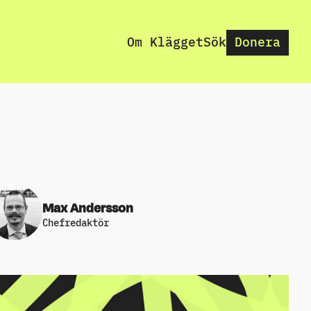
Om Klägget
Sök
Donera
Max Andersson
Chefredaktör