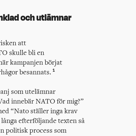
nklad och utlämnar
risken att
O skulle bli en
när kampanjen börjat
arhågor besannats.
1
panj som utelämnar
Vad innebär NATO för mig?”
med “Nato ställer inga krav
långa efterföljande texten så
 en politisk process som