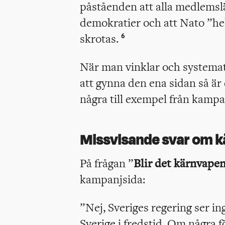
påståenden att alla medlemsl
demokratier och att Nato ”hels
skrotas.
6
När man vinklar och systemat
att gynna den ena sidan så är 
några till exempel från kamp
Missvisande svar om 
På frågan ”
Blir det kärnvapen
kampanjsida:
”Nej, Sveriges regering ser in
Sverige i fredstid. Om några 