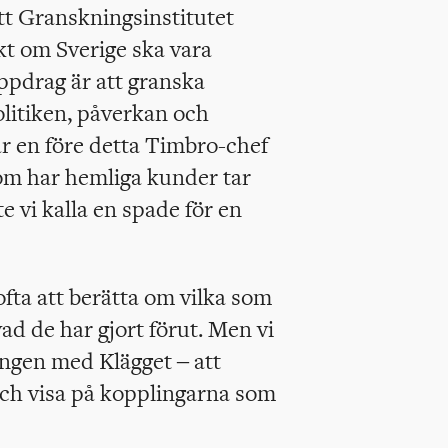
 att Granskningsinstitutet
kt om Sverige ska vara
uppdrag är att granska
litiken, påverkan och
r en före detta Timbro-chef
om har hemliga kunder tar
 vi kalla en spade för en
ta att berätta om vilka som
ad de har gjort förut. Men vi
ängen med Klägget – att
och visa på kopplingarna som