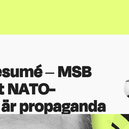
Resumé – MSB
tt NATO-
är propaganda