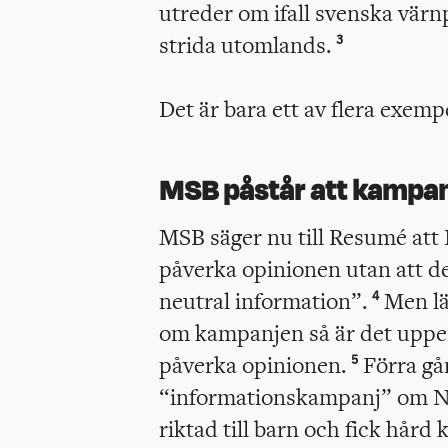
utreder om ifall svenska värn
strida utomlands.
3
Det är bara ett av flera exempe
MSB påstår att kampan
MSB säger nu till Resumé at
påverka opinionen utan att de
neutral information”.
Men lä
4
om kampanjen så är det uppen
påverka opinionen.
Förra gå
5
“informationskampanj” om N
riktad till barn och fick hård 