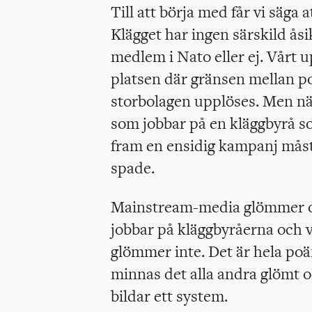
Till att börja med får vi säga
Klägget har ingen särskild åsi
medlem i Nato eller ej. Vårt 
platsen där gränsen mellan po
storbolagen upplöses. Men nä
som jobbar på en kläggbyrå s
fram en ensidig kampanj måste
spade.
Mainstream-media glömmer of
jobbar på kläggbyråerna och v
glömmer inte. Det är hela po
minnas det alla andra glömt 
bildar ett system.