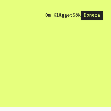
Om Klägget
Sök
Donera