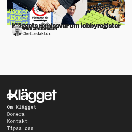
Kläggets remissvar om lobbyregister
Max Andersson
Chefredaktör
Om Klägget
Donera
Kontakt
Tipsa oss